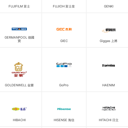
FUJIFILM 富士
FUJIOH 富士皇
GENKI
GERMANPOOL 德國
寶
GIEC
Giggas 上將
GOLDENWELL 金樂
GoPro
HAENIM
HIBACHI
HISENSE 海信
HITACHI 日立