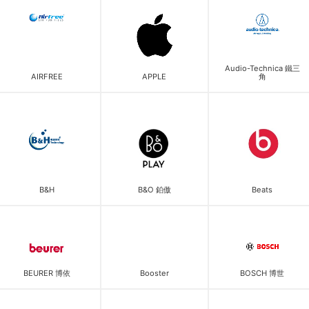
Audio-Technica 鐵三
AIRFREE
APPLE
角
B&H
B&O 鉑傲
Beats
BEURER 博依
Booster
BOSCH 博世