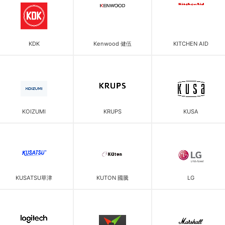
KDK
Kenwood 健伍
KITCHEN AID
KOIZUMI
KRUPS
KUSA
KUSATSU草津
KUTON 國騰
LG