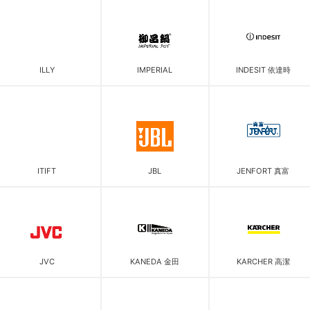
ILLY
IMPERIAL
INDESIT 依達時
ITIFT
JBL
JENFORT 真富
JVC
KANEDA 金田
KARCHER 高潔