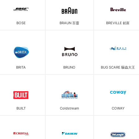
BOSE
BRAUN 百靈
BREVILLE 鉑富
BRITA
BRUNO
BUG SCARE 驅蟲大王
BUILT
Coldstream
COWAY