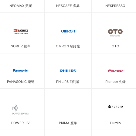
NEOMAX 美斯
NESCAFE 雀巢
NESPRESSO
NORITZ 能率
OMRON 歐姆龍
OTO
PANASONIC 樂聲
PHILIPS 飛利浦
Pioneer 先鋒
POWER LIV
PRIMA 廈華
Purdio