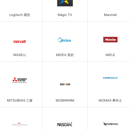
Logitech 羅技
Magic TV
Marshall
MAXELL
MIDEA 美的
MIELE
MITSUBISHI 三菱
MOBIWARM
MOMAX 摩米士