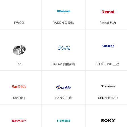
PWGO
RASONIC 樂信
Rinnai 林內
Rio
SALAV 貝爾萊德
SAMSUNG 三星
SanDisk
SANKI 山崎
SENNHEISER