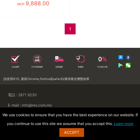
券/需訂 白
9,888.00
MOP
1
正品保障
10天保障服務
送貨服務
落樓易
0%免息分期
請使用IE10, 最新Chrome,firefox或safari以獲得最佳瀏覽效果
電話 : 2871 9230
E-mail : info@res.com.mo
We use cookies to ensure that you have the best experience on our website. If
地址 : 澳門慕拉士前地來來集團大廈
you continue to use this site we assume that you accept this.
Learn more
Copyright © 2026 澳門來來電器廣場
ACCEPT