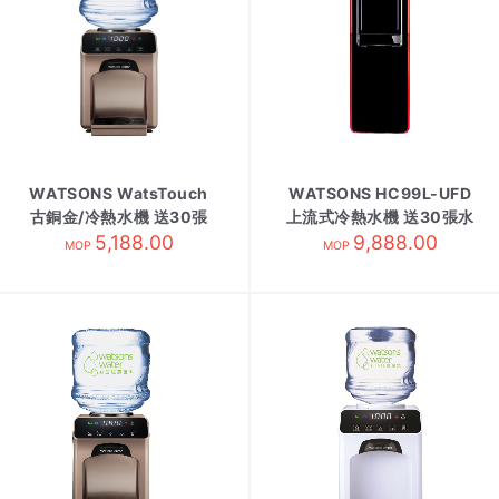
WATSONS WatsTouch
WATSONS HC99L-UFD
古銅金/冷熱水機 送30張
上流式冷熱水機 送30張水
水券/需訂貨
5,188.00
券/需訂 黑
9,888.00
MOP
MOP