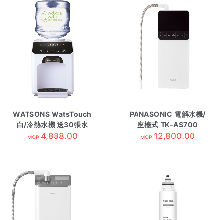
WATSONS WatsTouch
PANASONIC 電解水機/
白/冷熱水機 送30張水
座檯式 TK-AS700
券/需訂貨
4,888.00
12,800.00
MOP
MOP