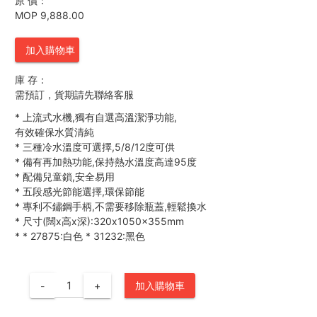
原 價：
MOP 9,888.00
加入購物車
庫 存：
需預訂，貨期請先聯絡客服
*
上流式水機,獨有自選高溫潔淨功能,
有效確保水質清純
*
三種冷水溫度可選擇,5/8/12度可供
*
備有再加熱功能,保持熱水溫度高達95度
*
配備兒童鎖,安全易用
*
五段感光節能選擇,環保節能
*
專利不鏽鋼手柄,不需要移除瓶蓋,輕鬆換水
*
尺寸(闊x高x深):320x1050x355mm
*
*
27875:白色
*
31232:黑色
-
+
加入購物車