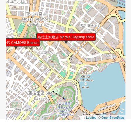
關閘分店 Portas de Cerco branch
慕拉士旗艦店 Morais Flagship Store
澳門馬場大馬路143-159號信達廣場第三座地下
分店 CAMOES Branch
A,B,C,I,J,O,N座
Avenida do Hipodromo No.143-159, Sun Star Plaza
Bloco III, A,B,C,I,J,O,N, Macau
營業時間 : 11:30am ~ 20:30pm
電話 : 2842 5300 傳真 : 2842 5301
Leaflet
| ©
OpenStreetMap