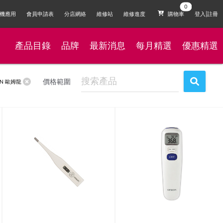
機應用
會員申請表
分店網絡
維修站
維修進度
購物車
登入|註冊
產品目錄
品牌
最新消息
每月精選
優惠精選
價格範圍
ON 歐姆龍