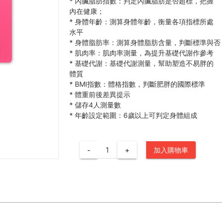
*
內臟脂肪指數：判定內臟脂肪是否超標，把握
內在健康；
*
身體年齡：測算身體年齡，衡量各項指標所處
水平
*
身體脂肪率：測算身體脂肪含量，判斷標準與否
*
肌肉率：肌肉率測量，為提升基礎代謝作參考
*
基礎代謝：基礎代謝測量，幫助塑造不易胖的
體質
*
BMI指數：體格指數，判斷肥胖的國際標準
*
體重前後差異提示
*
儲存4人測量數
*
年齡設定範圍：6歲以上可判定身體組成
-
+
加入購物車