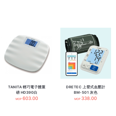
TANITA 輕巧電子體重
DRETEC 上臂式血壓計
磅 HD390白
BM-501 灰色
603.00
338.00
MOP
MOP