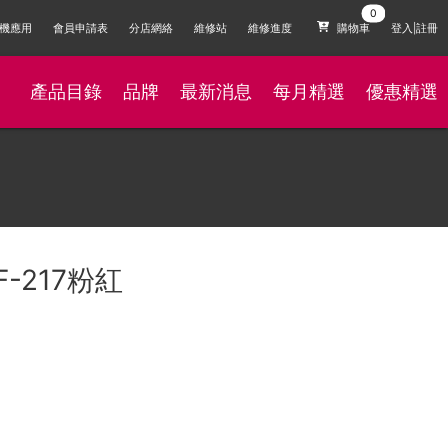
機應用
會員申請表
分店網絡
維修站
維修進度
購物車
登入|註冊
產品目錄
品牌
最新消息
每月精選
優惠精選
F-217粉紅