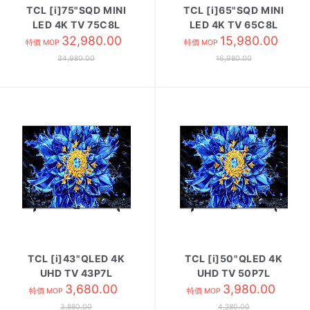
TCL [i]75"SQD MINI
TCL [i]65"SQD MINI
LED 4K TV 75C8L
LED 4K TV 65C8L
32,980.00
15,980.00
特價 MOP
特價 MOP
34,980.00
16,980.00
TCL [i]43"QLED 4K
TCL [i]50"QLED 4K
UHD TV 43P7L
UHD TV 50P7L
3,680.00
3,980.00
特價 MOP
特價 MOP
3,880.00
4,280.00