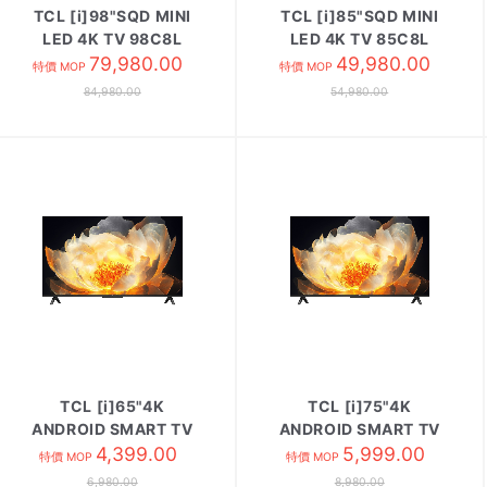
TCL [i]98"SQD MINI
TCL [i]85"SQD MINI
LED 4K TV 98C8L
LED 4K TV 85C8L
79,980.00
49,980.00
特價 MOP
特價 MOP
84,980.00
54,980.00
TCL [i]65"4K
TCL [i]75"4K
ANDROID SMART TV
ANDROID SMART TV
65V6C
4,399.00
75V6C
5,999.00
特價 MOP
特價 MOP
6,980.00
8,980.00