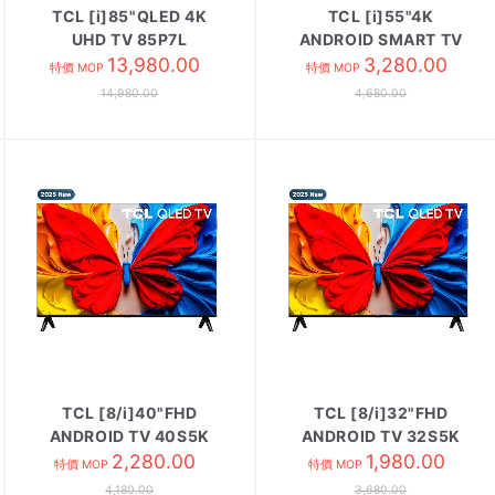
TCL [i]85"QLED 4K
TCL [i]55"4K
UHD TV 85P7L
ANDROID SMART TV
13,980.00
55V6C
3,280.00
特價 MOP
特價 MOP
14,980.00
4,680.00
TCL [8/i]40"FHD
TCL [8/i]32"FHD
ANDROID TV 40S5K
ANDROID TV 32S5K
2,280.00
1,980.00
特價 MOP
特價 MOP
4,180.00
3,680.00