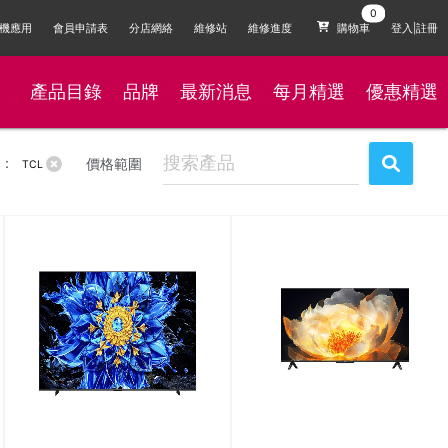
機應用
會員申請表
分店網絡
維修站
維修進度
購物車
登入|註冊
產品目錄
品牌
最新消息
每月精選
優惠精選
：
價格範圍
TCL