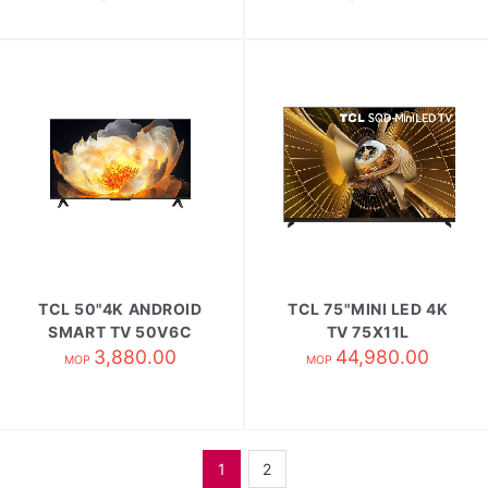
TCL 50"4K ANDROID
TCL 75"MINI LED 4K
SMART TV 50V6C
TV 75X11L
3,880.00
44,980.00
MOP
MOP
1
2