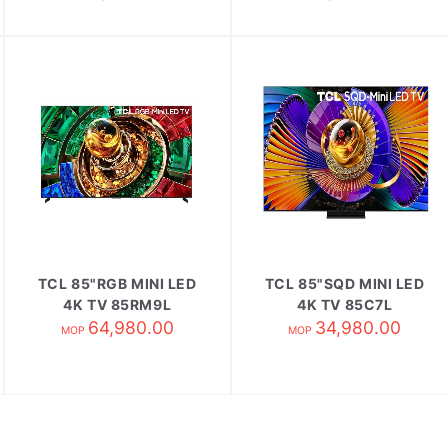
TCL 85"RGB MINI LED
TCL 85"SQD MINI LED
4K TV 85RM9L
4K TV 85C7L
64,980.00
34,980.00
MOP
MOP