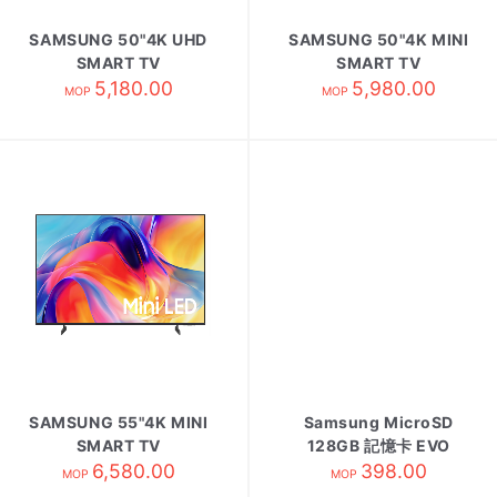
SAMSUNG 50"4K UHD
SAMSUNG 50"4K MINI
SMART TV
SMART TV
UA50U8500HJXZK
5,180.00
UA50M70HAJXZK
5,980.00
MOP
MOP
SAMSUNG 55"4K MINI
Samsung MicroSD
SMART TV
128GB 記憶卡 EVO
UA55M70HAJXZK
6,580.00
128GB
398.00
MOP
MOP