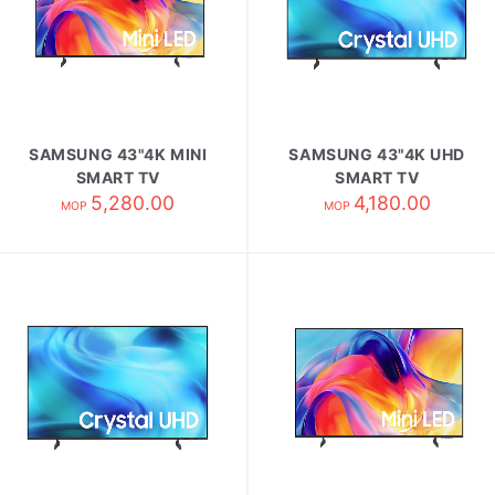
SAMSUNG 43"4K MINI
SAMSUNG 43"4K UHD
SMART TV
SMART TV
UA43M70HAJXZK
5,280.00
UA43U8500HJXZK
4,180.00
MOP
MOP