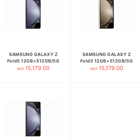
SAMSUNG GALAXY Z
SAMSUNG GALAXY Z
Fold5 12GB+512GB/5G
Fold5 12GB+512GB/5G
版 霧光黑
15,179.00
版 雲朵白
15,179.00
MOP
MOP