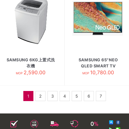
SAMSUNG 6KG上置式洗
SAMSUNG 65"NEO
衣機
QLED SMART TV
WA60M4200SG/SH
2,590.00
QA65QN85FAJXZK
10,780.00
MOP
MOP
1
2
3
4
5
6
7