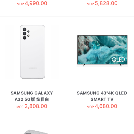
WD90DG6G94BKSH 白
4,990.00
陶瓷白/G9900
5,828.00
MOP
MOP
SAMSUNG GALAXY
SAMSUNG 43"4K QLED
A32 5G版 炫目白
SMART TV
2,808.00
QA43Q7FAAJXZK
4,680.00
MOP
MOP