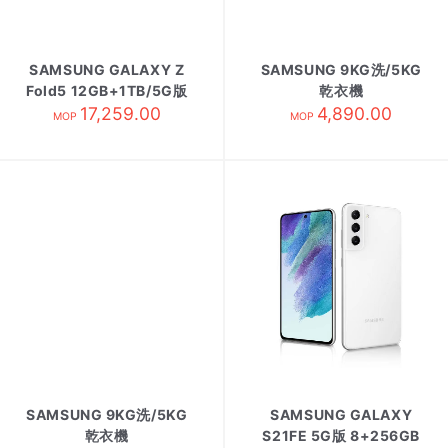
SAMSUNG GALAXY Z
SAMSUNG 9KG洗/5KG
Fold5 12GB+1TB/5G版
乾衣機
17,259.00
霧光黑
WD90DG5G34BBSH 黑
4,890.00
MOP
MOP
SAMSUNG 9KG洗/5KG
SAMSUNG GALAXY
乾衣機
S21FE 5G版 8+256GB