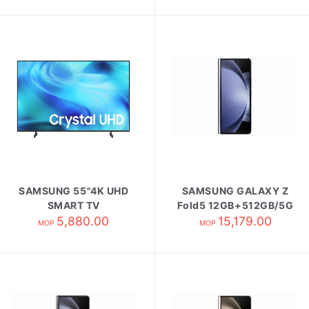
SAMSUNG 55"4K UHD
SAMSUNG GALAXY Z
SMART TV
Fold5 12GB+512GB/5G
UA55U8500HJXZK
5,880.00
版 冰川藍
15,179.00
MOP
MOP