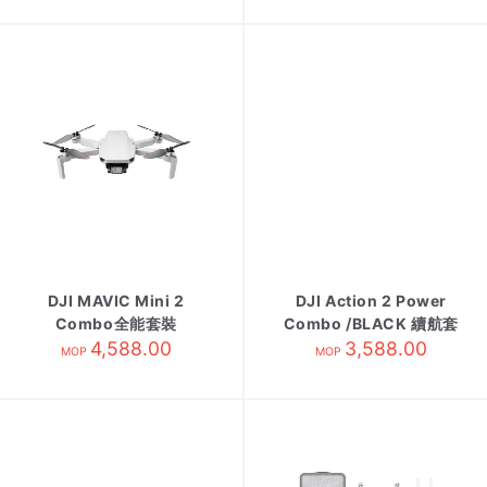
DJI MAVIC Mini 2
DJI Action 2 Power
Combo全能套裝
Combo /BLACK 續航套
4,588.00
3,588.00
裝
MOP
MOP