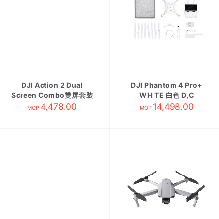
DJI Action 2 Dual
DJI Phantom 4 Pro+
Screen Combo雙屏套裝
WHITE 白色 D,C
4,478.00
Black
14,498.00
MOP
MOP