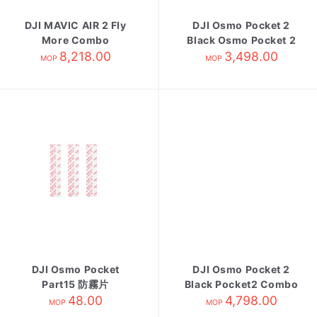
DJI MAVIC AIR 2 Fly
DJI Osmo Pocket 2
More Combo
Black Osmo Pocket 2
8,218.00
3,498.00
單機
MOP
MOP
DJI Osmo Pocket
DJI Osmo Pocket 2
Part15 防霧片
Black Pocket2 Combo
48.00
4,798.00
MOP
MOP