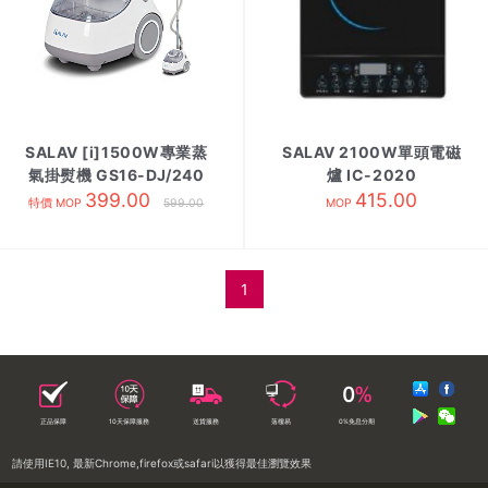
SALAV [i]1500W專業蒸
SALAV 2100W單頭電磁
氣掛熨機 GS16-DJ/240
爐 IC-2020
399.00
415.00
特價 MOP
599.00
MOP
1
正品保障
10天保障服務
送貨服務
落樓易
0%免息分期
請使用IE10, 最新Chrome,firefox或safari以獲得最佳瀏覽效果