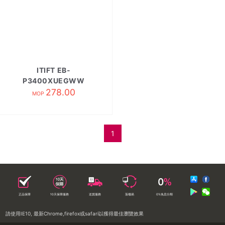
ITIFT EB-
P3400XUEGWW
10000mAh充電
278.00
MOP
1
正品保障
10天保障服務
送貨服務
落樓易
0%免息分期
請使用IE10, 最新Chrome,firefox或safari以獲得最佳瀏覽效果