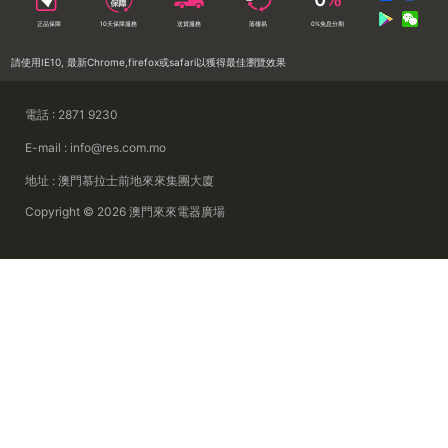
正品保障
10天保障服務
送貨服務
落樓易
0%免息分期
請使用IE10, 最新Chrome,firefox或safari以獲得最佳瀏覽效果
電話 : 2871 9230
E-mail : info@res.com.mo
地址 : 澳門慕拉士前地來來集團大廈
Copyright © 2026 澳門來來電器廣場