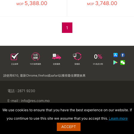
5,388.00
3,748.00
MOP
MOP
1
正品保障
10天保障服務
送貨服務
落樓易
0%免息分期
請使用IE10, 最新Chrome,firefox或safari以獲得最佳瀏覽效果
電話 : 2871 9230
E-mail : info@res.com.mo
We use cookies to ensure that you have the best experience on our website. If
地址 : 澳門慕拉士前地來來集團大廈
you continue to use this site we assume that you accept this.
Learn more
Copyright © 2026 澳門來來電器廣場
ACCEPT