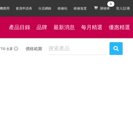
機應用
會員申請表
分店網絡
維修站
維修進度
購物車
登入|註冊
產品目錄
品牌
最新消息
每月精選
優惠精選
價格範圍
TTO 土豆