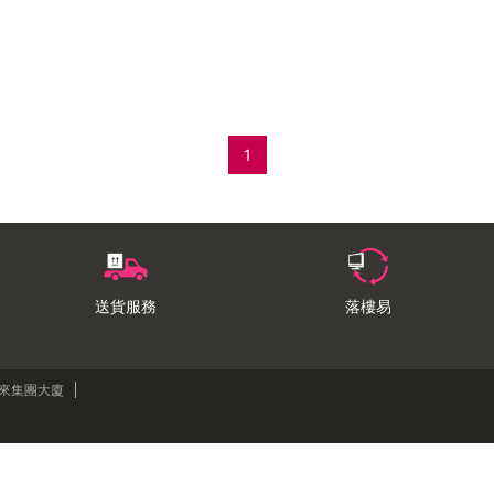
1
送貨服務
落樓易
來來集團大廈