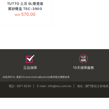
TUTTO 土豆 9L燉煲連
紫砂燉盅 TSC-3900
570.00
MOP
正品保障
10天保障服務
請使用IE10, 最新Chrome,firefox或safari以獲得最佳瀏覽效果
電話 : 2871 9230
E-mail : info@res.com.mo
地址 : 澳門慕拉士前地