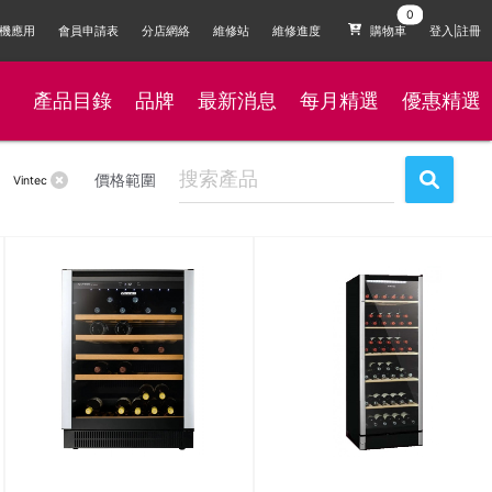
機應用
會員申請表
分店網絡
維修站
維修進度
購物車
登入|註冊
產品目錄
品牌
最新消息
每月精選
優惠精選
：
價格範圍
Vintec