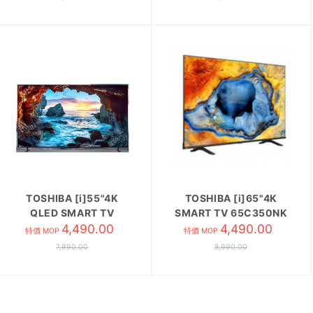
TOSHIBA [i]55"4K
TOSHIBA [i]65"4K
QLED SMART TV
SMART TV 65C350NK
55M550NK
4,490.00
4,490.00
特價 MOP
特價 MOP
7,990.00
8,990.00