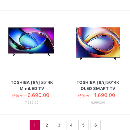
TOSHIBA [8/i]55"4K
TOSHIBA [8/i]50"4K
MiniLED TV
QLED SMART TV
55Z670SK
6,690.00
50M450SK
4,690.00
特價 MOP
特價 MOP
7,990.00
6,990.00
1
2
3
4
5
6