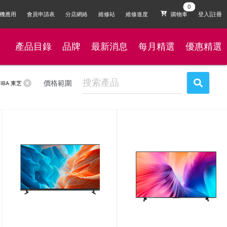
機應用
會員申請表
分店網絡
維修站
維修進度
購物車
登入|註冊
產品目錄
品牌
最新消息
每月精選
優惠精選
價格範圍
IBA 東芝