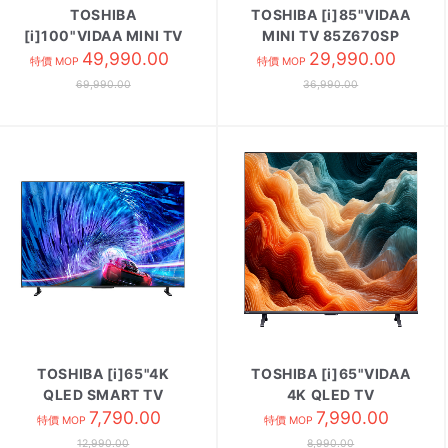
TOSHIBA
TOSHIBA [i]85"VIDAA
[i]100"VIDAA MINI TV
MINI TV 85Z670SP
100Z670SP
49,990.00
29,990.00
特價 MOP
特價 MOP
69,990.00
36,990.00
TOSHIBA [i]65"4K
TOSHIBA [i]65"VIDAA
QLED SMART TV
4K QLED TV
65Z670NK
7,790.00
65M450SK
7,990.00
特價 MOP
特價 MOP
12,990.00
8,990.00