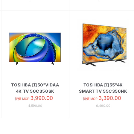
TOSHIBA [i]50"VIDAA
TOSHIBA [i]55"4K
4K TV 50C350SK
SMART TV 55C350NK
3,990.00
3,390.00
特價 MOP
特價 MOP
4,590.00
6,490.00