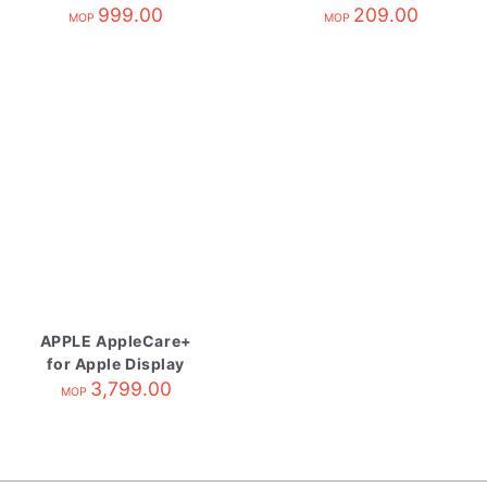
Display
999.00
209.00
MOP
MOP
APPLE AppleCare+
for Apple Display
3,799.00
MOP