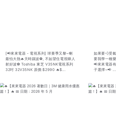
[📢來來電器 - 電視系列] 球賽季又黎~喇
如果要💨受氣
最怕大熱🔥天時踢波⚽️, 不如望住電視睇人
要我學一種樂器
射好波⚽️ Toshiba 東芝 V35NK電視系列
📢來來電器
32吋 32V35NK 原價:$2990 🔥$...
子選擇~📢 ..