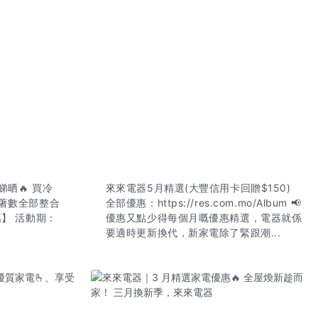
晒🔥 買冷
來來電器5月精選(大豐信用卡回贈$150)
著數全部整合
全部優惠：https://res.com.mo/Album 📢
惠】 活動期：
優惠又點少得每個月嘅優惠精選，電器就係
要適時更新換代，新家電除了緊跟潮...