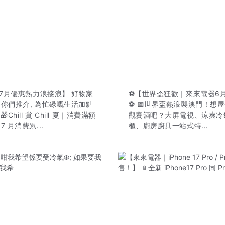
 7月優惠熱力浪接浪】 好物家
⚽【世界盃狂歡｜來來電器6
你們推介, 為忙碌嘅生活加點
⚽ 📅世界盃熱浪襲澳門！想
Chill 賞 Chill 夏｜消費滿額
觀賽酒吧？大屏電視、涼爽冷
 月消費累...
櫃、廚房廚具一站式特...