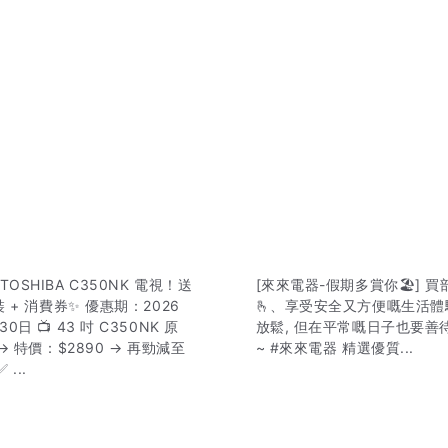
OSHIBA C350NK 電視！送
[來來電器-假期多賞你🏖️] 
裝 + 消費券✨ 優惠期：2026
🫰、享受安全又方便嘅生活
0日 📺 43 吋 C350NK 原
放鬆, 但在平常嘅日子也要善
 → 特價：$2890 → 再勁減至
~ #來來電器 精選優質...
 ...