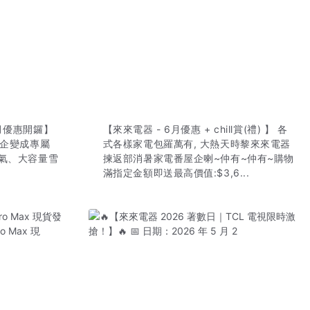
月優惠開鑼】
【來來電器 - 6月優惠 + chill賞(禮) 】 各
屋企變成專屬
式各樣家電包羅萬有, 大熱天時黎來來電器
氣、大容量雪
揀返部消暑家電番屋企喇~仲有~仲有~購物
滿指定金額即送最高價值:$3,6...