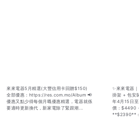
來來電器5月精選(大豐信用卡回贈$150)
✨來來電器｜T
全部優惠：https://res.com.mo/Album 📢
掛架 + 包安
優惠又點少得每個月嘅優惠精選，電器就係
年4月15日至3
要適時更新換代，新家電除了緊跟潮...
價：$4490
**$2390** ✅