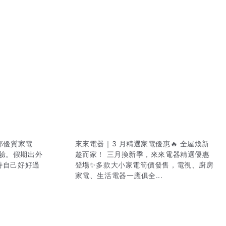
買部優質家電
來來電器｜3 月精選家電優惠🔥 全屋煥新
體驗。假期出外
趁而家！ 三月換新季，來來電器精選優惠
待自己好好過
登場✨多款大小家電筍價發售，電視、廚房
家電、生活電器一應俱全...