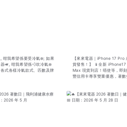
, 咁我希望係要受冷氣❄️; 如果
【來來電器｜iPhone 17 Pro /
🎺, 咁我希望係💨吹冷氣❄️
貨發售！】 📱全新 iPhone17 P
有各式各樣冷氣款式、匹數及牌
Max 現貨到店！唔使等，即刻
.
豐信用卡專享雙重優惠，著數疊加