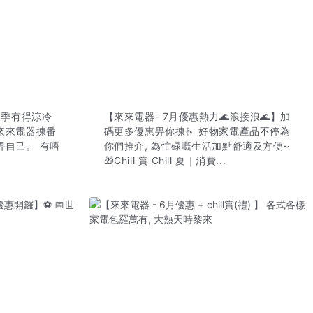
️夏季有得涼冷
【來來電器- 7月優惠熱力🌊浪接浪🌊】加
嚟來來電器揀番
碼更多優惠畀你揀🫰 好物家電產品不停為
畀自己。 有唔
你們推介, 為忙碌嘅生活加點舒適及方便~
🎁Chill 賞 Chill 夏｜消費...