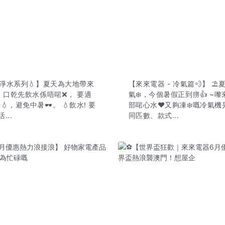
 淨水系列💧】夏天為大地帶來
【來來電器 - 冷氣篇💨】 ⛱
， 口乾先飲水係唔啱❌， 要適
氣❄️，今個暑假正到痹👍 ~
，避免中暑🕶️。 💧飲水! 要
部啱心水❤又夠凍❄️嘅冷氣機
...
同匹數、款式...