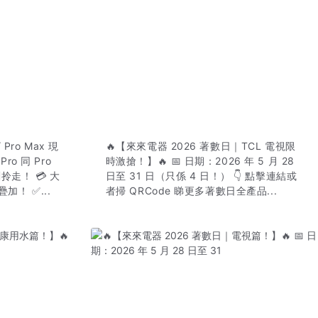
 Pro Max 現
🔥【來來電器 2026 著數日｜TCL 電視限
ro 同 Pro
時激搶！】🔥 📅 日期：2026 年 5 月 28
拎走！ 💳 大
日至 31 日（只係 4 日！） 👇 點擊連結或
！ ✅...
者掃 QRCode 睇更多著數日全產品...