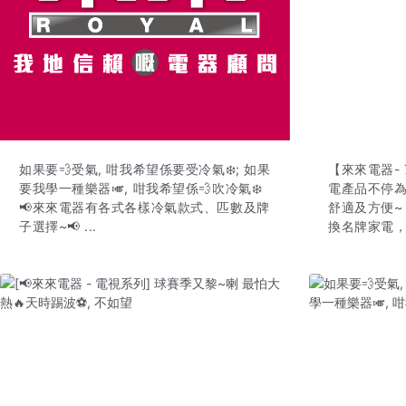
如果要💨受氣, 咁我希望係要受冷氣❄️; 如果
【來來電器-
要我學一種樂器🎺, 咁我希望係💨吹冷氣❄️
電產品不停為
📢來來電器有各式各樣冷氣款式、匹數及牌
舒適及方便~ 
子選擇~📢 ...
換名牌家電，7