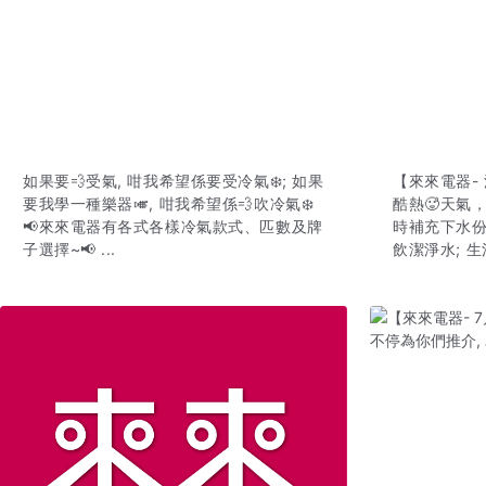
如果要💨受氣, 咁我希望係要受冷氣❄️; 如果
【來來電器-
要我學一種樂器🎺, 咁我希望係💨吹冷氣❄️
酷熱🥵天氣
📢來來電器有各式各樣冷氣款式、匹數及牌
時補充下水份
子選擇~📢 ...
飲潔淨水; 生活