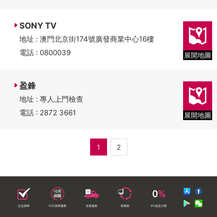
SONY TV
地址 : 澳門北京街174號廣發商業中心16樓
電話 : 0800039
展開地圖
盈鋒
地址 : 專人上門檢查
電話 : 2872 3661
展開地圖
1
2
正品保障
10天保障服務
送貨服務
落樓易
0%免息分期