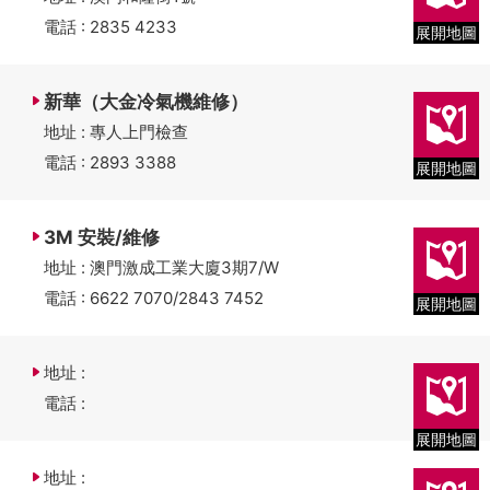
電話 : 2835 4233
展開地圖
新華（大金冷氣機維修）
地址 : 專人上門檢查
電話 : 2893 3388
展開地圖
3M 安裝/維修
地址 : 澳門激成工業大廈3期7/W
電話 : 6622 7070/2843 7452
展開地圖
地址 :
電話 :
展開地圖
地址 :