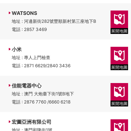
WATSONS
地址 : 河邊新街282號豐順新村第三座地下B
電話 : 2857 3469
展開地圖
小米
地址 : 專人上門檢查
電話 : 2871 6629/2840 3436
展開地圖
佳能電器中心
地址 : 澳門 大炮臺下街1號B地下
電話 : 2876 7760 /6660 6218
展開地圖
宏圖亞洲有限公司
地址 : 澳門和隆街1號