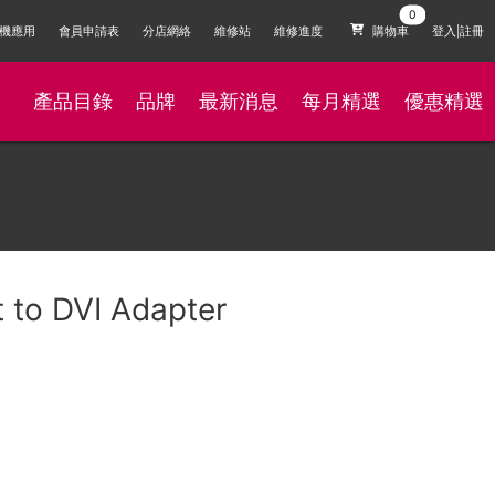
機應用
會員申請表
分店網絡
維修站
維修進度
購物車
登入|註冊
產品目錄
品牌
最新消息
每月精選
優惠精選
 to DVI Adapter