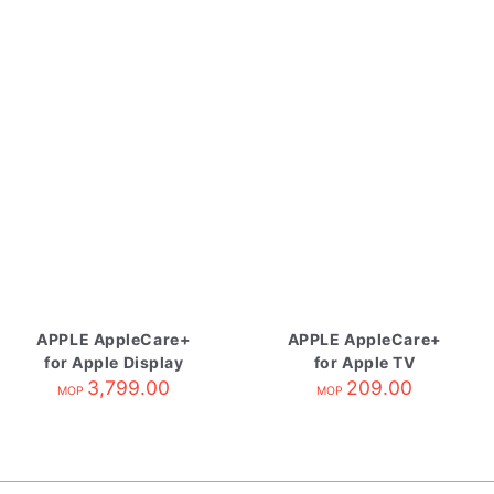
APPLE AppleCare+
APPLE AppleCare+
for Apple Display
for Apple TV
3,799.00
209.00
MOP
MOP