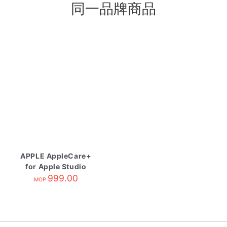
同一品牌商品
APPLE AppleCare+
for Apple Studio
Display
999.00
MOP