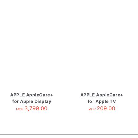
APPLE AppleCare+
APPLE AppleCare+
for Apple Display
for Apple TV
3,799.00
209.00
MOP
MOP