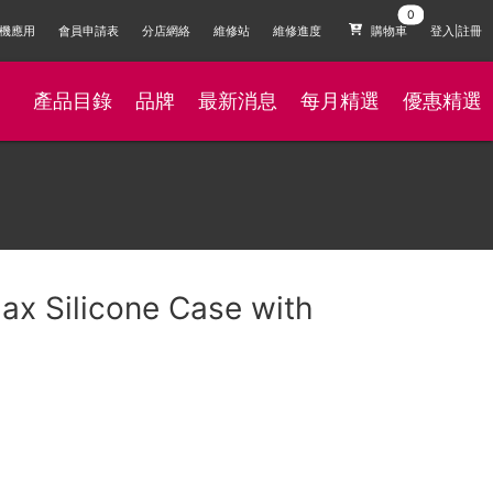
機應用
會員申請表
分店網絡
維修站
維修進度
購物車
登入|註冊
產品目錄
品牌
最新消息
每月精選
優惠精選
ax Silicone Case with