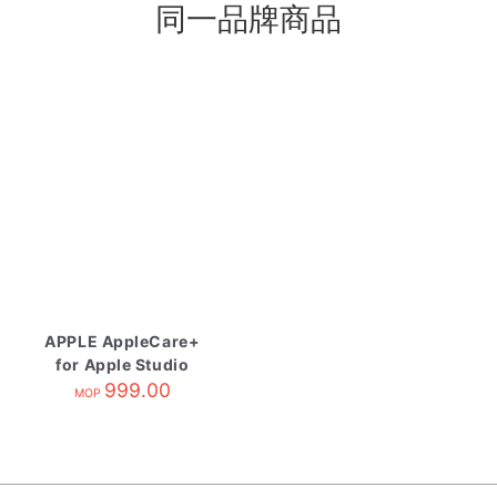
同一品牌商品
APPLE AppleCare+
for Apple Studio
Display
999.00
MOP