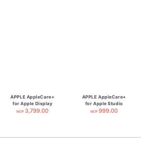
APPLE AppleCare+
APPLE AppleCare+
for Apple Display
for Apple Studio
3,799.00
Display
999.00
MOP
MOP