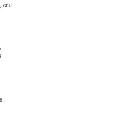
 GPU
2；
度
勢
表達，