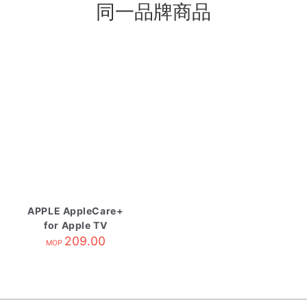
同一品牌商品
APPLE AppleCare+
for Apple TV
209.00
MOP