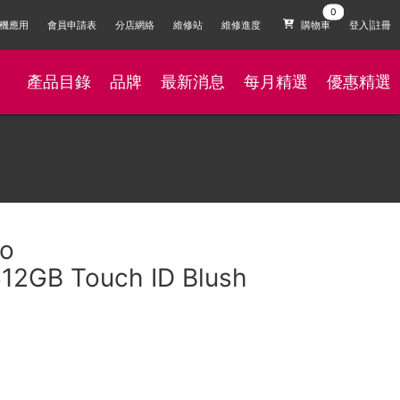
機應用
會員申請表
分店網絡
維修站
維修進度
購物車
登入|註冊
產品目錄
品牌
最新消息
每月精選
優惠精選
eo
12GB Touch ID Blush