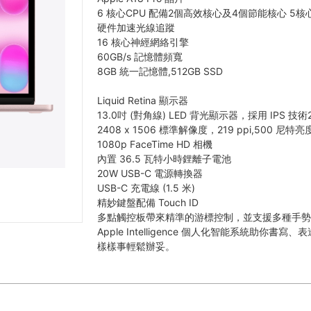
6 核心CPU 配備2個高效核心及4個節能核心 5核心
硬件加速光線追蹤
16 核心神經網絡引擎
60GB/s 記憶體頻寬
8GB 統一記憶體,512GB SSD
Liquid Retina 顯示器
13.0吋 (對角線) LED 背光顯示器，採用 IPS 技術
2408 x 1506 標準解像度，219 ppi,500 尼特亮
1080p FaceTime HD 相機
內置 36.5 瓦特小時鋰離子電池
20W USB-C 電源轉換器
USB-C 充電線 (1.5 米)
精妙鍵盤配備 Touch ID
多點觸控板帶來精準的游標控制，並支援多種手
Apple Intelligence 個人化智能系統助你書寫、
樣樣事輕鬆辦妥。