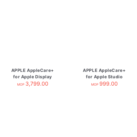
APPLE AppleCare+
APPLE AppleCare+
for Apple Display
for Apple Studio
3,799.00
Display
999.00
MOP
MOP