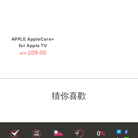
APPLE AppleCare+
for Apple TV
209.00
MOP
猜你喜歡