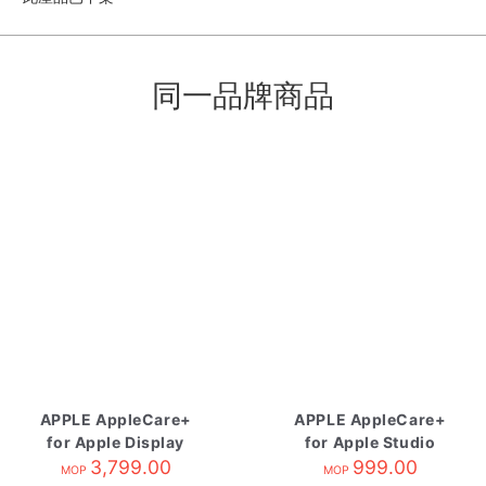
同一品牌商品
APPLE AppleCare+
APPLE AppleCare+
for Apple Display
for Apple Studio
3,799.00
Display
999.00
MOP
MOP