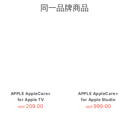
同一品牌商品
APPLE AppleCare+
APPLE AppleCare+
for Apple TV
for Apple Studio
209.00
Display
999.00
MOP
MOP