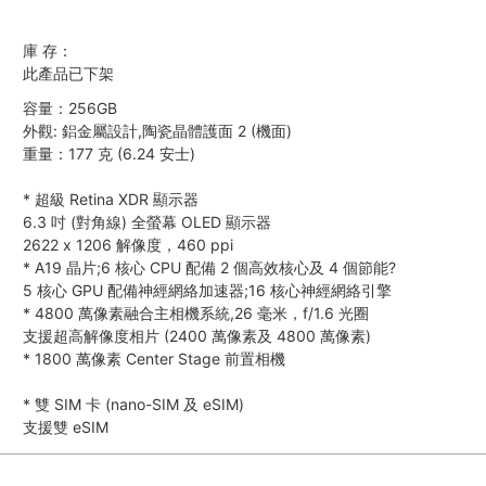
庫 存：
此產品已下架
容量：256GB
外觀: 鋁金屬設計,陶瓷晶體護面 2 (機面)
重量：177 克 (6.24 安士)
*
超級 Retina XDR 顯示器
6.3 吋 (對角線) 全螢幕 OLED 顯示器
2622 x 1206 解像度，460 ppi
*
A19 晶片;6 核心 CPU 配備 2 個高效核心及 4 個節能?
5 核心 GPU 配備神經網絡加速器;16 核心神經網絡引擎
*
4800 萬像素融合主相機系統,26 毫米，f/1.6 光圈
支援超高解像度相片 (2400 萬像素及 4800 萬像素)
*
1800 萬像素 Center Stage 前置相機
*
雙 SIM 卡 (nano-SIM 及 eSIM)
支援雙 eSIM