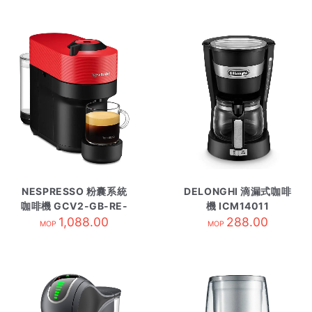
NESPRESSO 粉囊系統
DELONGHI 滴漏式咖啡
咖啡機 GCV2-GB-RE-
機 ICM14011
1,088.00
NE紅
288.00
MOP
MOP