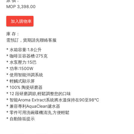
原 價：
MOP 3,398.00
加入購物車
庫 存：
需預訂，貨期請先聯絡客服
*
水箱容量:1.8公升
*
咖啡豆容器槽:275克
*
水泵壓力:15巴
*
功率:1500W
*
使用智能沖調系統
*
輕觸式顯示屏
*
100% 陶瓷研磨器
*
12 段研磨調節,輕鬆調整您的口味
*
智能Aroma Extract系統將水溫保持在90至98°C
*
兼容專利AquaClean濾水器
*
零件可用洗碗碟機清洗,方便輕鬆
*
自動除垢提示