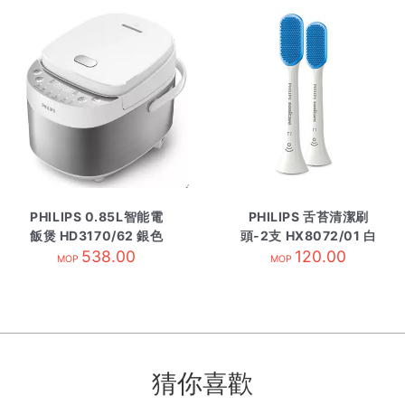
PHILIPS 0.85L智能電
PHILIPS 舌苔清潔刷
飯煲 HD3170/62 銀色
頭-2支 HX8072/01 白
538.00
120.00
色
MOP
MOP
猜你喜歡