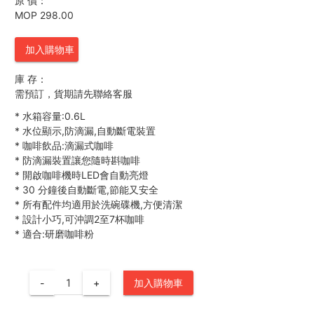
原 價：
MOP 298.00
加入購物車
庫 存：
需預訂，貨期請先聯絡客服
*
水箱容量:0.6L
*
水位顯示,防滴漏,自動斷電裝置
*
咖啡飲品:滴漏式咖啡
*
防滴漏裝置讓您隨時斟咖啡
*
開啟咖啡機時LED會自動亮燈
*
30 分鐘後自動斷電,節能又安全
*
所有配件均適用於洗碗碟機,方便清潔
*
設計小巧,可沖調2至7杯咖啡
*
適合:研磨咖啡粉
-
+
加入購物車