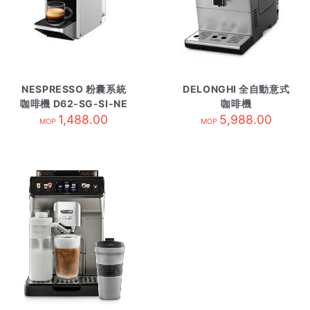
NESPRESSO 粉囊系統
DELONGHI 全自動意式
咖啡機 D62-SG-SI-NE
咖啡機
1,488.00
銀
ETAM29.510.SB
5,988.00
MOP
MOP