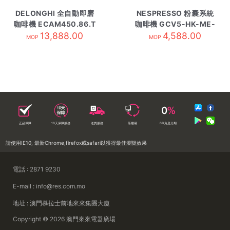
DELONGHI 全自動即磨
NESPRESSO 粉囊系統
咖啡機 ECAM450.86.T
咖啡機 GCV5-HK-ME-
13,888.00
4,588.00
NE黑
MOP
MOP
正品保障
10天保障服務
送貨服務
落樓易
0%免息分期
請使用IE10, 最新Chrome,firefox或safari以獲得最佳瀏覽效果
電話 : 2871 9230
E-mail : info@res.com.mo
地址 : 澳門慕拉士前地來來集團大廈
Copyright © 2026 澳門來來電器廣場