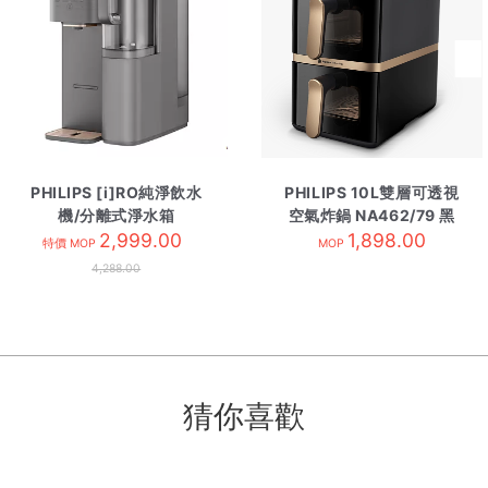
PHILIPS [i]RO純淨飲水
PHILIPS 10L雙層可透視
機/分離式淨水箱
空氣炸鍋 NA462/79 黑
ADD6920GY 灰色
2,999.00
1,898.00
特價 MOP
MOP
4,288.00
猜你喜歡