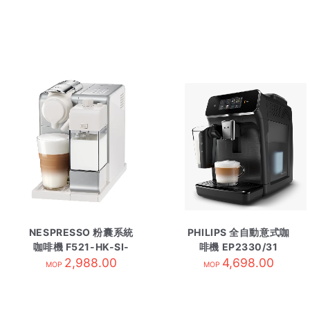
NESPRESSO 粉囊系統
PHILIPS 全自動意式咖
咖啡機 F521-HK-SI-
啡機 EP2330/31
2,988.00
NE銀
4,698.00
MOP
MOP