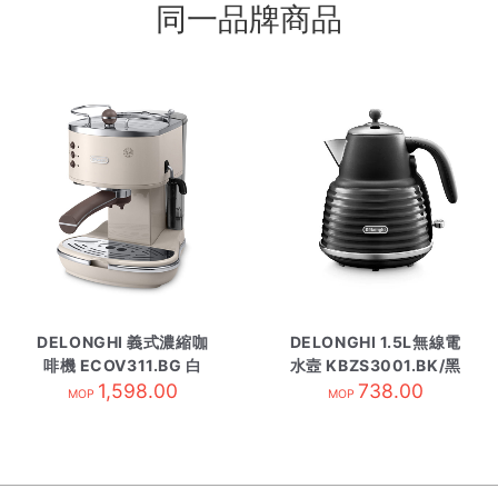
同一品牌商品
DELONGHI 義式濃縮咖
DELONGHI 1.5L無線電
啡機 ECOV311.BG 白
水壼 KBZS3001.BK/黑
1,598.00
738.00
色
MOP
MOP