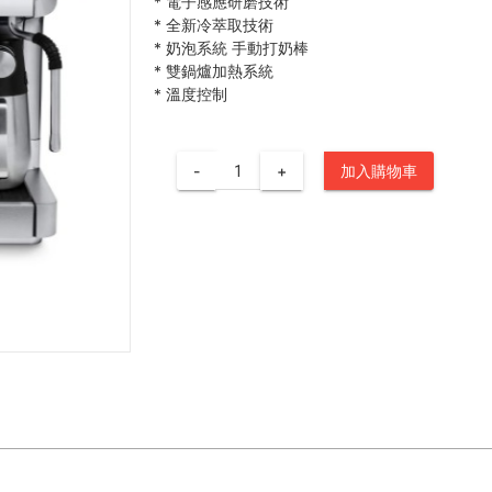
*
電子感應研磨技術
*
全新冷萃取技術
*
奶泡系統 手動打奶棒
*
雙鍋爐加熱系統
*
溫度控制
-
+
加入購物車