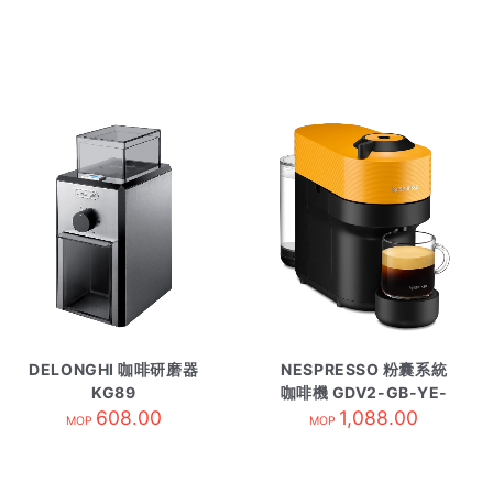
DELONGHI 咖啡研磨器
NESPRESSO 粉囊系統
KG89
咖啡機 GDV2-GB-YE-
608.00
1,088.00
NE黃
MOP
MOP