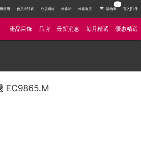
機應用
會員申請表
分店網絡
維修站
維修進度
購物車
登入|註冊
產品目錄
品牌
最新消息
每月精選
優惠精選
 EC9865.M