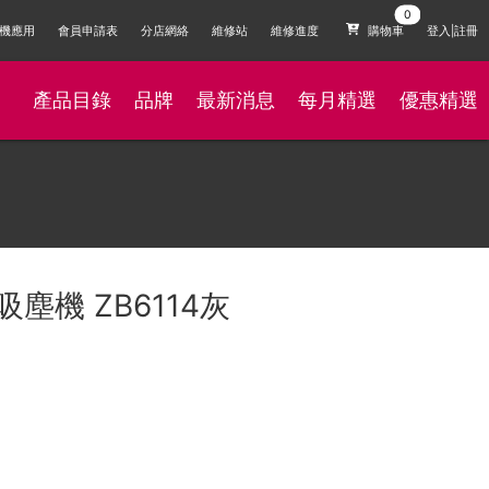
機應用
會員申請表
分店網絡
維修站
維修進度
購物車
登入|註冊
產品目錄
品牌
最新消息
每月精選
優惠精選
吸塵機 ZB6114灰