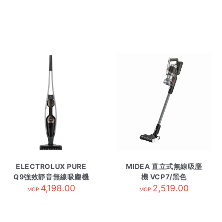
ELECTROLUX PURE
MIDEA 直立式無線吸塵
Q9強效靜音無線吸塵機
機 VCP7/黑色
PQ91-3EM/流沙啡
4,198.00
2,519.00
MOP
MOP