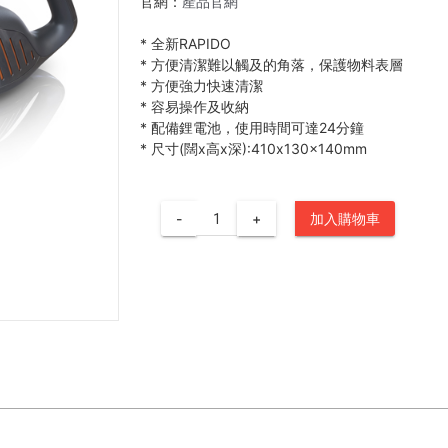
官網：
產品官網
*
全新RAPIDO
*
方便清潔難以觸及的角落，保護物料表層
*
方便強力快速清潔
*
容易操作及收納
*
配備鋰電池，使用時間可達24分鐘
*
尺寸(闊x高x深):410x130x140mm
-
+
加入購物車