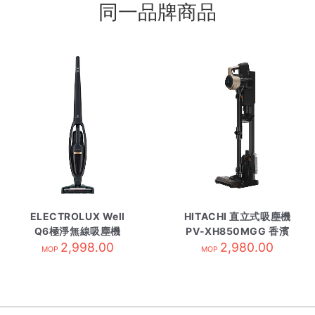
同一品牌商品
ELECTROLUX Well
HITACHI 直立式吸塵機
Q6極淨無線吸塵機
PV-XH850MGG 香濱
WQ61-1OGG/麻石灰
2,998.00
2,980.00
金
MOP
MOP