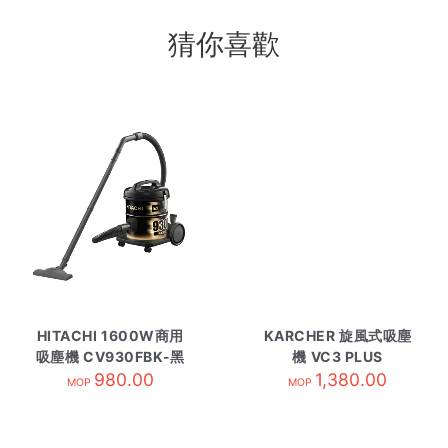
猜你喜歡
HITACHI 1600W商用
KARCHER 旋風式吸塵
吸塵機 CV930FBK-黑
機 VC3 PLUS
980.00
金
1,380.00
MOP
MOP