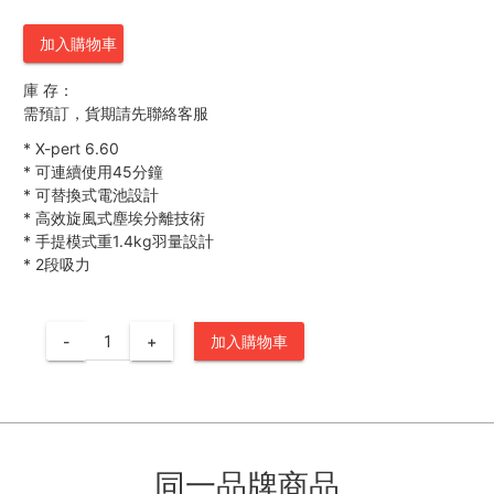
加入購物車
庫 存：
需預訂，貨期請先聯絡客服
*
X-pert 6.60
*
可連續使用45分鐘
*
可替換式電池設計
*
高效旋風式塵埃分離技術
*
手提模式重1.4kg羽量設計
*
2段吸力
-
+
加入購物車
同一品牌商品