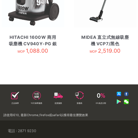
HITACHI 1600W 商用
MIDEA 直立式無線吸塵
吸塵機 CV940Y-PG 銀
機 VCP7/黑色
1,088.00
灰
2,519.00
MOP
MOP
正品保障
10天保障服務
送貨服務
落樓易
0%免息分期
請使用IE10, 最新Chrome,firefox或safari以獲得最佳瀏覽效果
電話 : 2871 9230