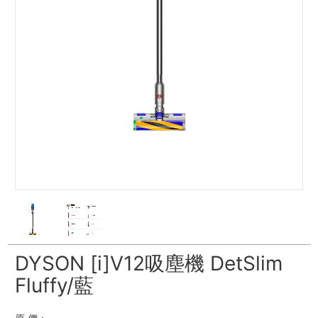
DYSON [i]V12吸塵機 DetSlim
Fluffy/藍