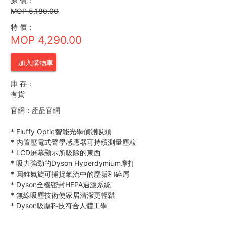
原 價：
MOP 5,180.00
特 價：
MOP 4,290.00
加入購物車
庫 存：
有貨
官網：
產品官網
*
Fluffy Optic智能光學偵測吸頭
*
內置壓電式聲學感應器可持續測量塵粒
*
LCD屏幕顯示所吸除的東西
*
吸力強勁的Dyson Hyperdymium摩打
*
圓錐氣旋可捕捉氣流中的塵垢和碎屑
*
Dyson全機密封HEPA過濾系統
*
無線吸塵技術使家居清潔更輕鬆
*
Dyson吸塵科技符合人體工學