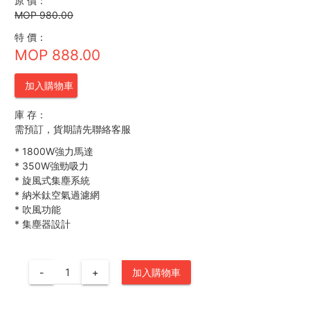
原 價：
MOP 980.00
特 價：
MOP 888.00
加入購物車
庫 存：
需預訂，貨期請先聯絡客服
*
1800W強力馬達
*
350W強勁吸力
*
旋風式集塵系統
*
納米鈦空氣過濾網
*
吹風功能
*
集塵器設計
-
+
加入購物車