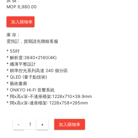
原 價：
MOP 6,980.00
加入購物車
庫 存：
需預訂，貨期請先聯絡客服
*
55吋
*
解析度:3840×2160(4K)
*
纖薄平整設計
*
精準控光系列高達 240 個分區
*
QLED (量子點技術)
*
藝術畫廊
*
ONKYO Hi-Fi 音響系統
*
闊x高x深-不連座檯架:1228x710x39.9mm
*
闊x高x深-連座檯架: 1228x758x295mm
-
+
加入購物車