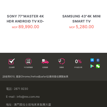
SONY 77"MASTER 4K
SAMSUNG 43"4K MINI
HDR ANDROID TV KD-
SMART TV
89,990.00
77A9G
UA43M70HAJXZK
5,280.00
MOP
MOP
正品保障
10天保障服務
送貨服務
落樓易
0%免息分期
請使用IE10, 最新Chrome,firefox或safari以獲得最佳瀏覽效果
電話 : 2871 9230
E-mail : info@res.com.mo
地址 : 澳門慕拉士前地來來集團大廈