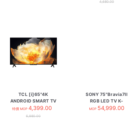
4,680.00
TCL [i]65"4K
SONY 75"Bravia7II
ANDROID SMART TV
RGB LED TV K-
65V6C
4,399.00
75XR70M2
54,999.00
特價 MOP
MOP
6,980.00