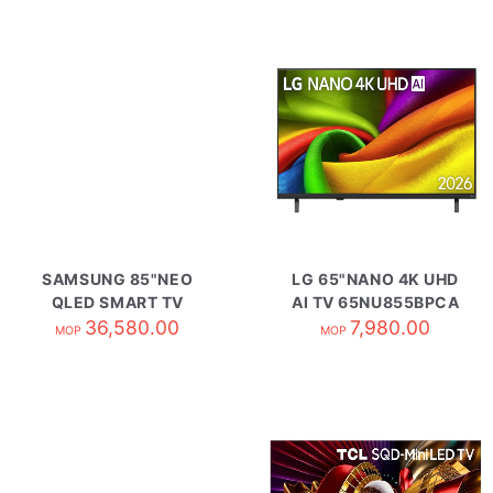
SAMSUNG 85"NEO
LG 65"NANO 4K UHD
QLED SMART TV
AI TV 65NU855BPCA
QA85QN70HAJXZK
36,580.00
7,980.00
MOP
MOP