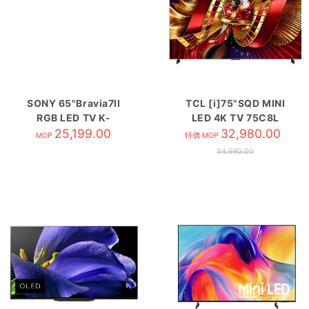
SONY 65"Bravia7II
TCL [i]75"SQD MINI
RGB LED TV K-
LED 4K TV 75C8L
65XR70M2
25,199.00
32,980.00
MOP
特價 MOP
34,980.00