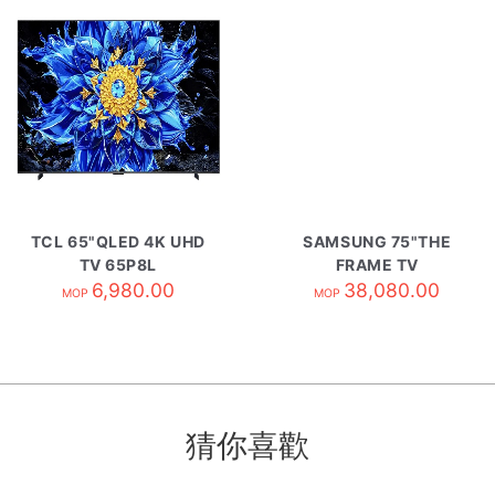
TCL 65"QLED 4K UHD
SAMSUNG 75"THE
TV 65P8L
FRAME TV
6,980.00
QA75LS03HWJXZK
38,080.00
MOP
MOP
猜你喜歡