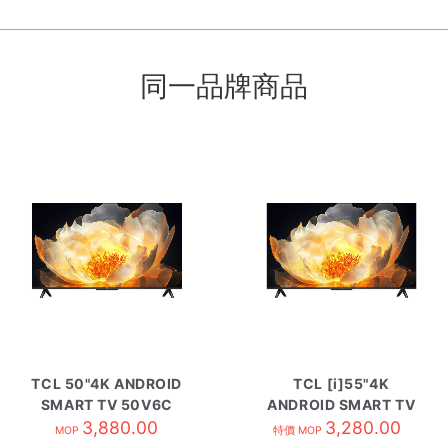
同一品牌商品
TCL 50"4K ANDROID
TCL [i]55"4K
SMART TV 50V6C
ANDROID SMART TV
3,880.00
55V6C
3,280.00
MOP
特價 MOP