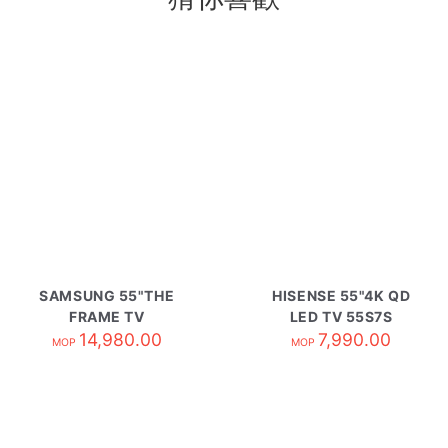
SAMSUNG 55"THE
HISENSE 55"4K QD
FRAME TV
LED TV 55S7S
QA55LS03HWJXZK
14,980.00
7,990.00
MOP
MOP