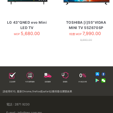
LG 43"QNED evo Mini
TOSHIBA [i]55"VIDAA
LED TV
MINI TV 55Z670SP
43QNED80BCA
5,680.00
7,990.00
MOP
特價 MOP
8,990.00
正品保障
10天保障服務
送貨服務
落樓易
0%免息分期
請使用IE10, 最新Chrome,firefox或safari以獲得最佳瀏覽效果
電話 : 2871 9230
E-mail : info@res.com.mo