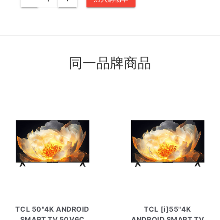
同一品牌商品
TCL 50"4K ANDROID
TCL [i]55"4K
SMART TV 50V6C
ANDROID SMART TV