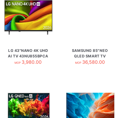
LG 43"NANO 4K UHD
SAMSUNG 85"NEO
AI TV 43NU855BPCA
QLED SMART TV
3,980.00
QA85QN70HAJXZK
36,580.00
MOP
MOP