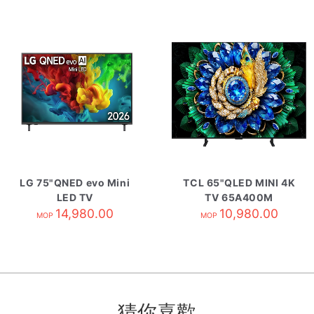
LG 75"QNED evo Mini
TCL 65"QLED MINI 4K
LED TV
TV 65A400M
75QNED82BCA
14,980.00
10,980.00
MOP
MOP
猜你喜歡