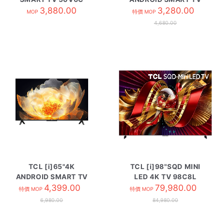
3,880.00
55V6C
3,280.00
MOP
特價 MOP
4,680.00
TCL [i]65"4K
TCL [i]98"SQD MINI
ANDROID SMART TV
LED 4K TV 98C8L
65V6C
4,399.00
79,980.00
特價 MOP
特價 MOP
6,980.00
84,980.00