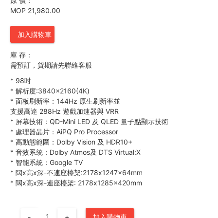
原 價：
MOP 21,980.00
加入購物車
庫 存：
需預訂，貨期請先聯絡客服
*
98吋
*
解析度:3840×2160(4K)
*
面板刷新率：144Hz 原生刷新率並
支援高達 288Hz 遊戲加速器與 VRR
*
屏幕技術：QD-Mini LED 及 QLED 量子點顯示技術
*
處理器晶片：AiPQ Pro Processor
*
高動態範圍：Dolby Vision 及 HDR10+
*
音效系統：Dolby Atmos及 DTS Virtual:X
*
智能系統：Google TV
*
闊x高x深-不連座檯架:2178x1247x64mm
*
闊x高x深-連座檯架: 2178x1285x420mm
-
+
加入購物車