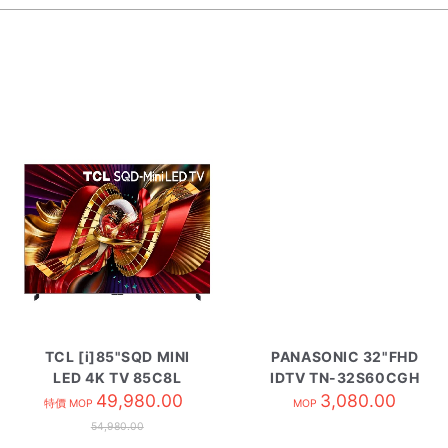
TCL [i]85"SQD MINI
PANASONIC 32"FHD
LED 4K TV 85C8L
IDTV TN-32S60CGH
49,980.00
3,080.00
特價 MOP
MOP
54,980.00