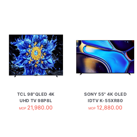
TCL 98"QLED 4K
SONY 55" 4K OLED
UHD TV 98P8L
IDTV K-55XR80
21,980.00
12,880.00
MOP
MOP