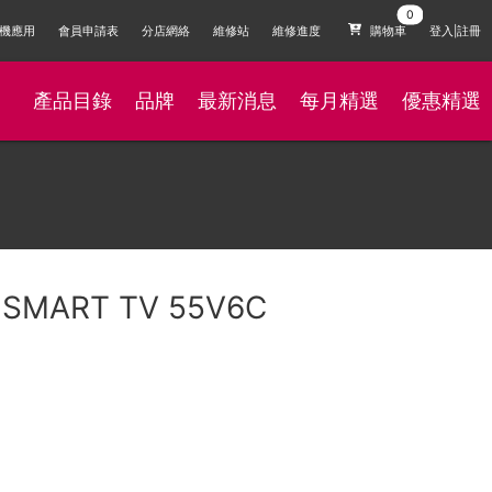
機應用
會員申請表
分店網絡
維修站
維修進度
購物車
登入|註冊
產品目錄
品牌
最新消息
每月精選
優惠精選
D SMART TV 55V6C