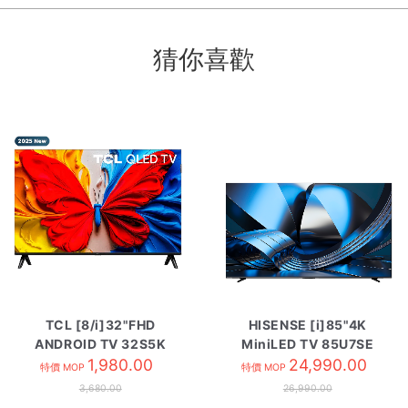
猜你喜歡
TCL [8/i]32"FHD
HISENSE [i]85"4K
ANDROID TV 32S5K
MiniLED TV 85U7SE
1,980.00
24,990.00
特價 MOP
特價 MOP
3,680.00
26,990.00