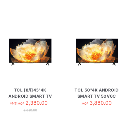
TCL [8/i]43"4K
TCL 50"4K ANDROID
ANDROID SMART TV
SMART TV 50V6C
43V6C
2,380.00
3,880.00
特價 MOP
MOP
3,680.00