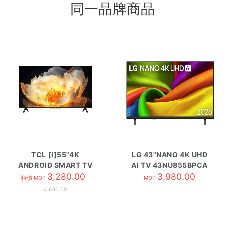
同一品牌商品
TCL [i]55"4K
LG 43"NANO 4K UHD
ANDROID SMART TV
AI TV 43NU855BPCA
55V6C
3,280.00
3,980.00
特價 MOP
MOP
4,680.00