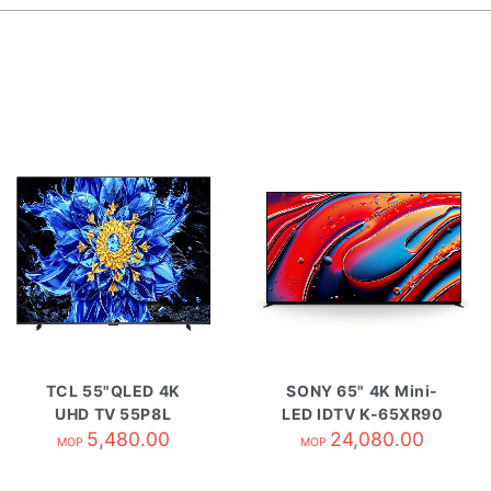
TCL 55"QLED 4K
SONY 65" 4K Mini-
UHD TV 55P8L
LED IDTV K-65XR90
5,480.00
24,080.00
MOP
MOP