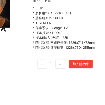
庫 存：
有貨
*
55吋
*
解析度:3840×2160(4K)
*
螢幕刷新率：60Hz
*
T-SCREEN
*
作業系統：Google TV
*
HDR技術：HDR10
*
HDMI輸入(機背)：3組
*
闊x高x深-不連座檯架: 1226x711x72mm
*
闊x高x深-連座檯架: 1226x750x255mm
-
+
加入購物車