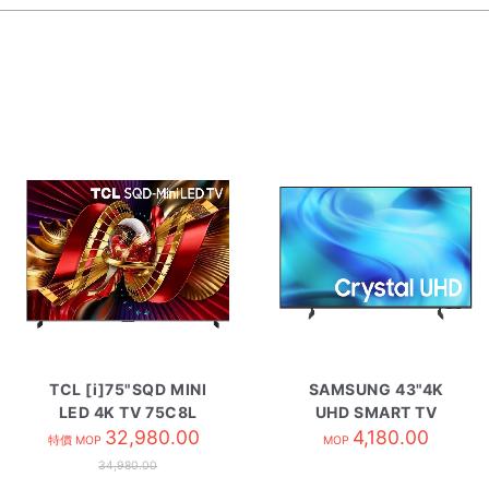
TCL [i]75"SQD MINI
SAMSUNG 43"4K
LED 4K TV 75C8L
UHD SMART TV
32,980.00
UA43U8500HJXZK
4,180.00
特價 MOP
MOP
34,980.00