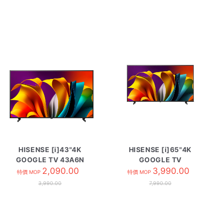
HISENSE [i]43"4K
HISENSE [i]65"4K
GOOGLE TV 43A6N
GOOGLE TV
2,090.00
HK65A6N
3,990.00
特價 MOP
特價 MOP
3,990.00
7,990.00