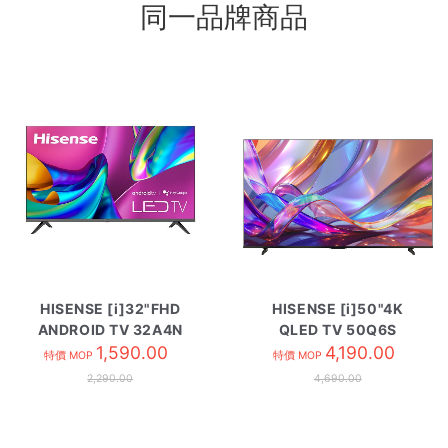
同一品牌商品
HISENSE [i]32"FHD
HISENSE [i]50"4K
ANDROID TV 32A4N
QLED TV 50Q6S
1,590.00
4,190.00
特價 MOP
特價 MOP
2,290.00
4,690.00