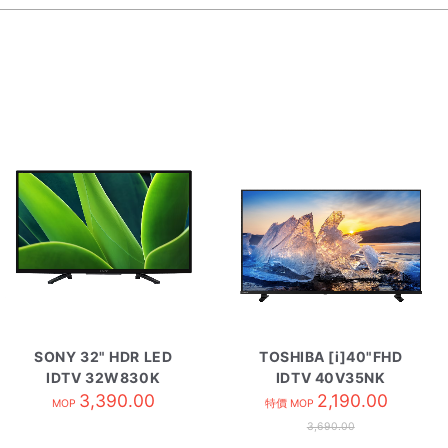
SONY 32" HDR LED
TOSHIBA [i]40"FHD
IDTV 32W830K
IDTV 40V35NK
3,390.00
2,190.00
MOP
特價 MOP
3,690.00