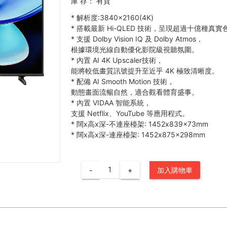
庫 存：
有貨
*
解析度:3840×2160(4K)
*
搭載最新 Hi-QLED 技術，呈現超過十億種真實
*
支援 Dolby Vision IQ 及 Dolby Atmos，
根據環境光線自動優化影院級視聽氛圍。
*
內置 AI 4K Upscaler技術，
能將較低畫質訊號提升至近乎 4K 極致清晰度。
*
配備 AI Smooth Motion 技術，
動態畫面流暢自然，適合觀看體育盛事。
*
內置 VIDAA 智能系統，
支援 Netflix、YouTube 等應用程式。
*
闊x高x深-不連座檯架: 1452x839x73mm
*
闊x高x深-連座檯架: 1452x875x298mm
-
+
加入購物車