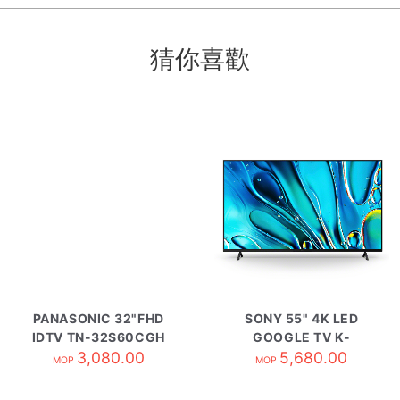
猜你喜歡
PANASONIC 32"FHD
SONY 55" 4K LED
IDTV TN-32S60CGH
GOOGLE TV K-
3,080.00
55S31H
5,680.00
MOP
MOP