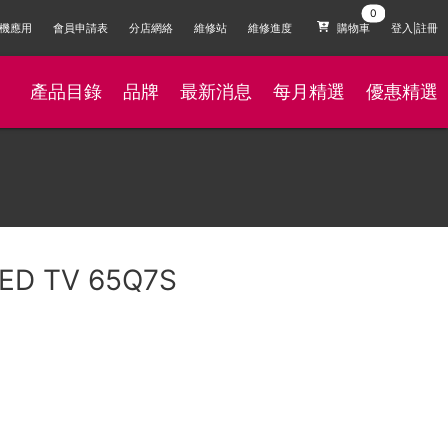
機應用
會員申請表
分店網絡
維修站
維修進度
購物車
登入|註冊
產品目錄
品牌
最新消息
每月精選
優惠精選
LED TV 65Q7S