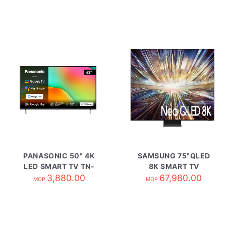
PANASONIC 50" 4K
SAMSUNG 75"QLED
LED SMART TV TN-
8K SMART TV
50W70BGH
3,880.00
QA75QN800DJXZK
67,980.00
MOP
MOP