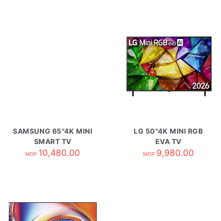
SAMSUNG 65"4K MINI
LG 50"4K MINI RGB
SMART TV
EVA TV
UA65M80HAJXZK
10,480.00
50MRG85BCA
9,980.00
MOP
MOP