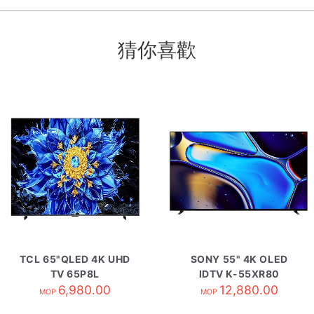
猜你喜歡
TCL 65"QLED 4K UHD
SONY 55" 4K OLED
TV 65P8L
IDTV K-55XR80
6,980.00
12,880.00
MOP
MOP