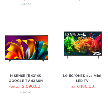
2,290.00
HISENSE [i]43"4K
LG 50"QNED evo Mini
GOOGLE TV 43A6N
LED TV
2,090.00
50QNED80BCA
6,180.00
特價 MOP
MOP
3,990.00