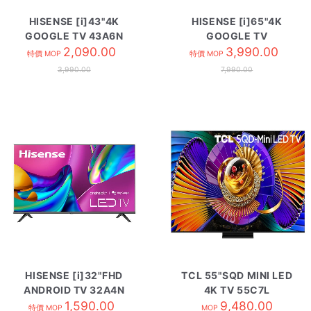
HISENSE [i]43"4K
HISENSE [i]65"4K
GOOGLE TV 43A6N
GOOGLE TV
2,090.00
HK65A6N
3,990.00
特價 MOP
特價 MOP
3,990.00
7,990.00
HISENSE [i]32"FHD
TCL 55"SQD MINI LED
ANDROID TV 32A4N
4K TV 55C7L
1,590.00
9,480.00
特價 MOP
MOP