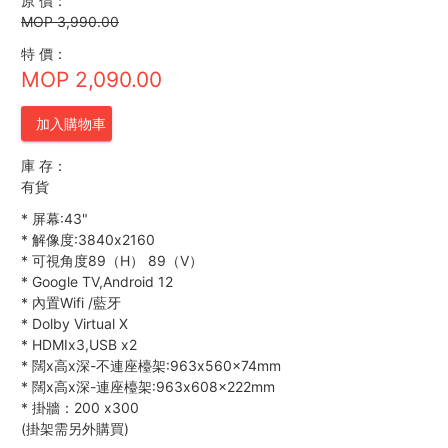
原 價：
MOP 3,990.00
特 價：
MOP 2,090.00
加入購物車
庫 存：
有貨
*
屏幕:43"
*
解像度:3840x2160
*
可視角度89（H） 89（V）
*
Google TV,Android 12
*
內置Wifi /藍牙
*
Dolby Virtual X
*
HDMIx3,USB x2
*
闊x高x深-不連座檯架:963x560x74mm
*
闊x高x深-連座檯架:963x608x222mm
*
掛牆：200 x300
(掛架需另外購買)