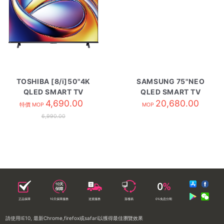
TOSHIBA [8/i]50"4K
SAMSUNG 75"NEO
QLED SMART TV
QLED SMART TV
50M450SK
4,690.00
QA75QN70HAJXZK
20,680.00
特價 MOP
MOP
6,990.00
正品保障
10天保障服務
送貨服務
落樓易
0%免息分期
請使用IE10, 最新Chrome,firefox或safari以獲得最佳瀏覽效果