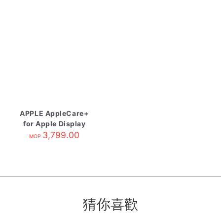
APPLE AppleCare+
for Apple Display
3,799.00
MOP
猜你喜歡