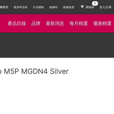
機應用
會員申請表
分店網絡
維修站
維修進度
購物車
登入|註冊
產品目錄
品牌
最新消息
每月精選
優惠精選
o M5P MGDN4 Silver