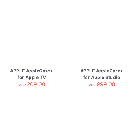
APPLE AppleCare+
APPLE AppleCare+
for Apple TV
for Apple Studio
209.00
Display
999.00
MOP
MOP