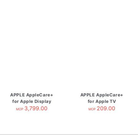
APPLE AppleCare+
APPLE AppleCare+
for Apple Display
for Apple TV
3,799.00
209.00
MOP
MOP