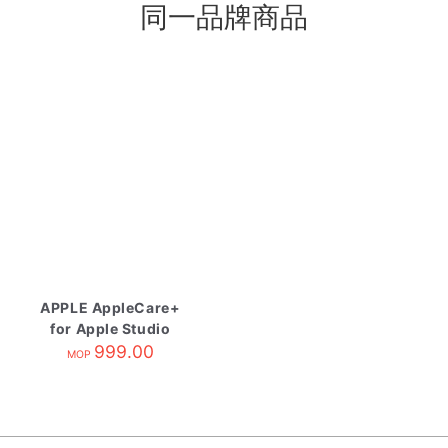
同一品牌商品
APPLE AppleCare+
for Apple Studio
Display
999.00
MOP