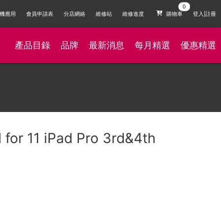
機應用
會員申請表
分店網絡
維修站
維修進度
購物車
登入|註冊
產品目錄
品牌
最新消息
每月精選
優惠精選
for 11 iPad Pro 3rd&4th