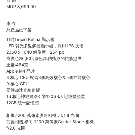
原 價：
MOP 8,699.00
庫 存：
此產品已下架
11吋Liquid Retina 顯示器
LED 背光多點觸控顯示器，採用 IPS 技術
2360 x 1640 解像度，264 ppi
寬廣色域 (P3),原色調,防指紋的抗脂塗層
重量:464克
Apple M4 晶片
8 核心 CPU 配備3個高效核心及5個節能核心
9 核心 GPU
硬件加速光線追蹤
16 核心神經網絡引擎120GB/s 記憶體頻寬
12GB 統一記憶體
相機,1200 萬像素廣角相機，f/1.8 光圈
前置相機,橫向 1200 萬像素Center Stage 相機,
f/2.0 光圈