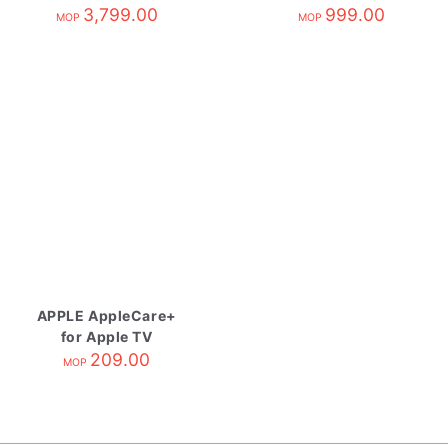
3,799.00
Display
999.00
MOP
MOP
APPLE AppleCare+
for Apple TV
209.00
MOP