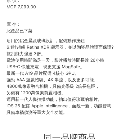
原 價：
MOP 7,099.00
庫 存：
此產品已下架
耐用的鋁金屬及玻璃設計，配備動作按鈕
6.1吋超級 Retina XDR 顯示器，並以陶瓷晶體護面保護?
抗刮能力強達 3倍。
電池使用時間滿足一天，影片播放時間長達 26小時
USB-C 快速充電，現更支援 MagSafe。
最新一代 A19 晶片配備 4核心 GPU。
強勁 AAA 遊戲體驗、4K 串流，以及更多可能。
4800萬像素融合相機，具備光學級 2倍長焦距，
另備有 1200萬像素前置相機。
運用新一代人像拍攝功能，拍出值得珍藏的相片。
iOS 26 配搭 Apple Intelligence，面貌一新，功能智慧
具備車禍偵測等重大安全功能。
同一品牌商品