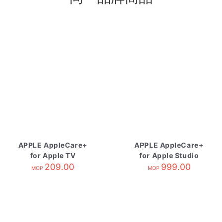
APPLE AppleCare+
APPLE AppleCare+
for Apple TV
for Apple Studio
209.00
Display
999.00
MOP
MOP