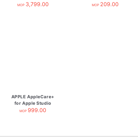
3,799.00
209.00
MOP
MOP
APPLE AppleCare+
for Apple Studio
Display
999.00
MOP