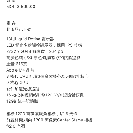
原 價：
MOP 8,599.00
庫 存：
此產品已下架
13吋Liquid Retina 顯示器
LED 背光多點觸控顯示器，採用 IPS 技術
2732 x 2048 解像度，264 ppi
寬廣色域 (P3),原色調,防指紋的抗脂塗層
重量:616克
Apple M4 晶片
8 核心 CPU 配備3個高效核心及5個節能核心
9 核心 GPU
硬件加速光線追蹤
16 核心神經網絡引擎120GB/s 記憶體頻寬
12GB 統一記憶體
相機,1200 萬像素廣角相機，f/1.8 光圈
前置相機,橫向 1200 萬像素Center Stage 相機,
f/2.0 光圈