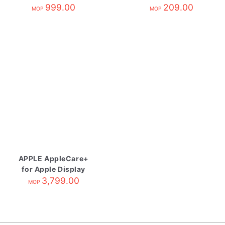
Display
999.00
209.00
MOP
MOP
APPLE AppleCare+
for Apple Display
3,799.00
MOP