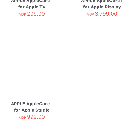
APPLE AppleCare+
APPLE AppleCare+
for Apple TV
for Apple Display
209.00
3,799.00
MOP
MOP
APPLE AppleCare+
for Apple Studio
Display
999.00
MOP