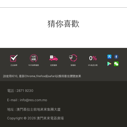
猜你喜歡
正品保障
10天保障服務
送貨服務
落樓易
0%免息分期
請使用IE10, 最新Chrome,firefox或safari以獲得最佳瀏覽效果
電話 : 2871 9230
E-mail : info@res.com.mo
地址 : 澳門慕拉士前地來來集團大廈
Copyright © 2026 澳門來來電器廣場