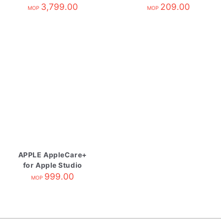
3,799.00
209.00
MOP
MOP
APPLE AppleCare+
for Apple Studio
Display
999.00
MOP