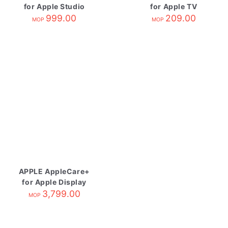
for Apple Studio
for Apple TV
Display
999.00
209.00
MOP
MOP
APPLE AppleCare+
for Apple Display
3,799.00
MOP