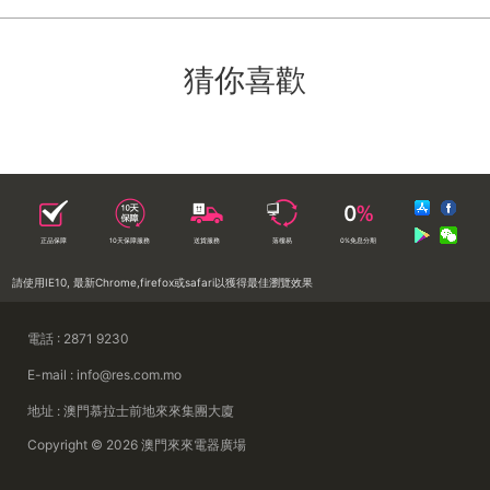
猜你喜歡
正品保障
10天保障服務
送貨服務
落樓易
0%免息分期
請使用IE10, 最新Chrome,firefox或safari以獲得最佳瀏覽效果
電話 : 2871 9230
E-mail : info@res.com.mo
地址 : 澳門慕拉士前地來來集團大廈
Copyright © 2026 澳門來來電器廣場