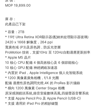
原 價：
MOP 19,899.00
庫 存：
此產品已下架
*
容量：2TB
*
11吋 Ultra Retina XDR顯示器(配納米紋理顯示器玻璃)
2420 x 1668 解像度，264 ppi
寬廣色域 (P3)及原色調，防反光塗層
ProMotion 技術，支援10Hz 至 120Hz自動適應更新頻率
*
Apple M5 晶片
10 核心 CPU 配備 4 個高效核心及 6 個節能核心
10 核心 GPU 配備 神經網絡加速器
*
內置於 iPad，Apple Intelligence 個人化智能系統
*
1200 萬像素廣角相機，f/1.8 光圈
配備 適應性原色調閃光燈,4K 的 ProRes 影片攝錄
*
橫向 1200 萬像素 Center Stage 相機
原深感測鏡頭系統,錄音室級數咪高風,四揚聲器音響系統
*
支援 Apple Pencil Pro 及 Apple Pencil (USB-C)
*
支援 適用於 iPad Pro 的精妙鍵盤