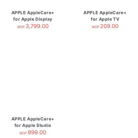
APPLE AppleCare+
APPLE AppleCare+
for Apple Display
for Apple TV
3,799.00
209.00
MOP
MOP
APPLE AppleCare+
for Apple Studio
Display
999.00
MOP