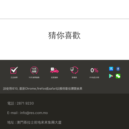
猜你喜歡
正品保障
10天保障服務
送貨服務
落樓易
0%免息分期
請使用IE10, 最新Chrome,firefox或safari以獲得最佳瀏覽效果
電話 : 2871 9230
E-mail : info@res.com.mo
地址 : 澳門慕拉士前地來來集團大廈