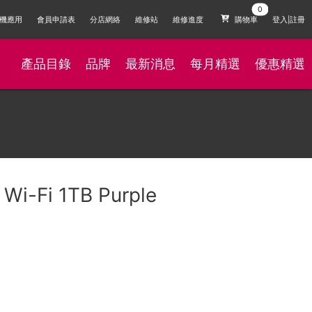
機應用
會員申請表
分店網絡
維修站
維修進度
購物車
登入|註冊
產品目錄
品牌
最新消息
每月精選
優惠精選
 Wi-Fi 1TB Purple