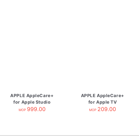
APPLE AppleCare+
APPLE AppleCare+
for Apple Studio
for Apple TV
Display
999.00
209.00
MOP
MOP