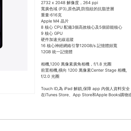
2732 x 2048 解像度，264 ppi
寬廣色域 (P3),原色調,防指紋的抗脂塗層
重量:616克
Apple M4 晶片
8 核心 CPU 配備3個高效核心及5個節能核心
9 核心 GPU
硬件加速光線追蹤
16 核心神經網絡引擎120GB/s 記憶體頻寬
12GB 統一記憶體
相機,1200 萬像素廣角相機，f/1.8 光圈
前置相機,橫向 1200 萬像素Center Stage 相機,
f/2.0 光圈
Touch ID,為 iPad 解鎖,保障 app 內個人資料安全
在iTunes Store、App Store和Apple Books購