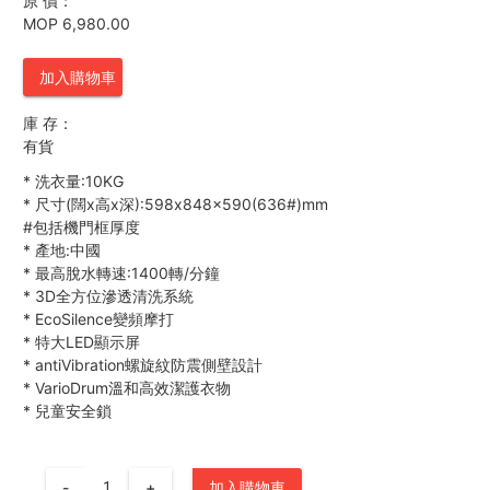
原 價：
MOP 6,980.00
加入購物車
庫 存：
有貨
*
洗衣量:10KG
*
尺寸(闊x高x深):598x848x590(636#)mm
#包括機門框厚度
*
產地:中國
*
最高脫水轉速:1400轉/分鐘
*
3D全方位滲透清洗系統
*
EcoSilence變頻摩打
*
特大LED顯示屏
*
antiVibration螺旋紋防震側壁設計
*
VarioDrum溫和高效潔護衣物
*
兒童安全鎖
-
+
加入購物車