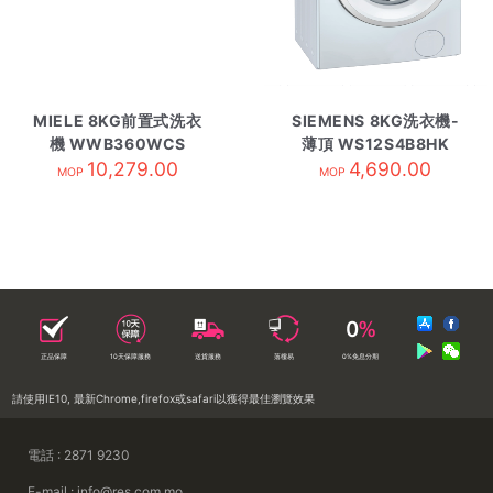
MIELE 8KG前置式洗衣
SIEMENS 8KG洗衣機-
機 WWB360WCS
薄頂 WS12S4B8HK
10,279.00
4,690.00
MOP
MOP
正品保障
10天保障服務
送貨服務
落樓易
0%免息分期
請使用IE10, 最新Chrome,firefox或safari以獲得最佳瀏覽效果
電話 : 2871 9230
E-mail : info@res.com.mo